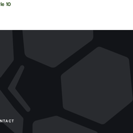
le 10
Header – Single Post
NTACT