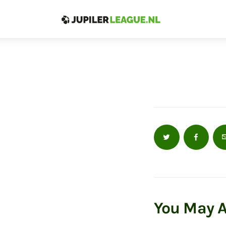
Home
Voetbal
Sport
Sportreizen
Voetbalwedden
You May A