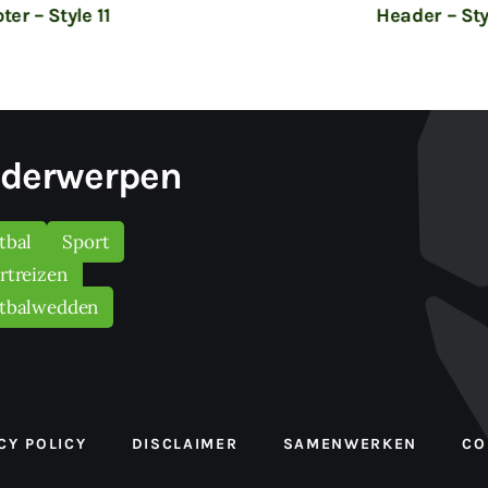
ter – Style 11
Header – Sty
derwerpen
tbal
Sport
rtreizen
tbalwedden
CY POLICY
DISCLAIMER
SAMENWERKEN
CO