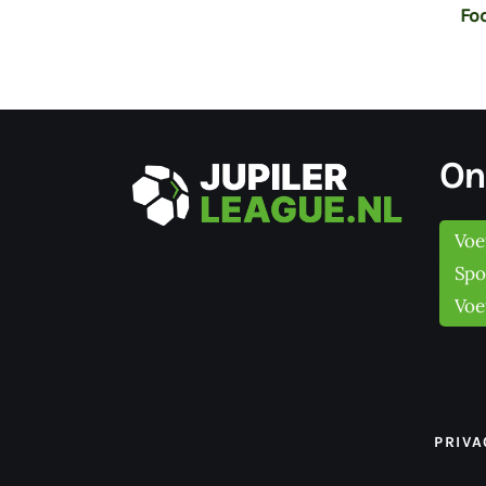
Header – Style 8
Foo
On
Voe
Spo
Voe
PRIVA