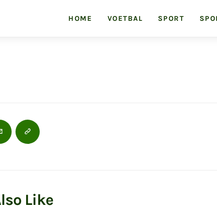
HOME
VOETBAL
SPORT
SPO
Jupilerleague
Voor de liefhebbers van voetbal en autosport
lso Like