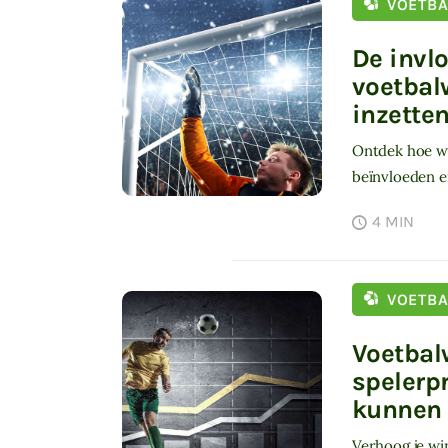
VOETB
De invl
voetbal
inzette
Ontdek hoe w
beïnvloeden e
4 MIN
VOETB
Voetbal
spelerpr
kunnen
Verhoog je wi