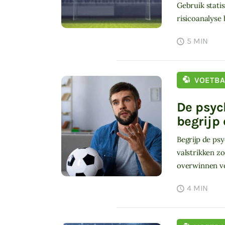
Gebruik stati
risicoanalyse
5 MIN
VOETB
De psyc
begrijp 
Begrijp de ps
valstrikken zo
overwinnen v
4 MIN