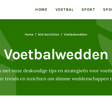
HOME
VOETBAL
SPORT
SPO
Jupilerleague
Voor de liefhebbers van voetbal en autosport
Home
Alle berichten
Voetbalwedden
Voetbalwedden
met onze deskundige tips en strategieën voor voetb
te trends en inzichten om slimme weddenschappen te