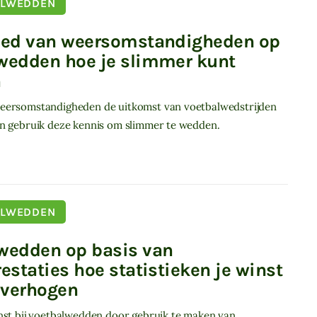
ALWEDDEN
oed van weersomstandigheden op
wedden hoe je slimmer kunt
n
eersomstandigheden de uitkomst van voetbalwedstrijden
n gebruik deze kennis om slimmer te wedden.
ALWEDDEN
wedden op basis van
estaties hoe statistieken je winst
 verhogen
nst bij voetbalwedden door gebruik te maken van