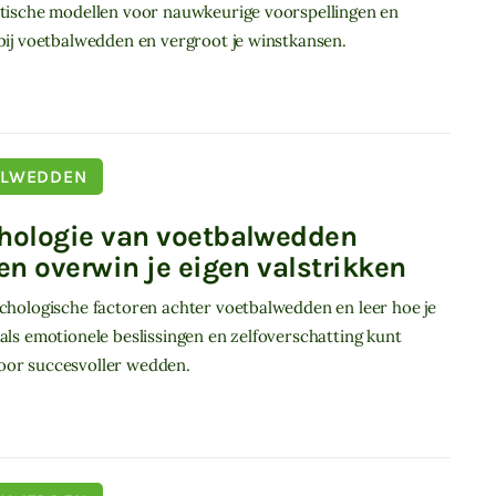
stische modellen voor nauwkeurige voorspellingen en
 bij voetbalwedden en vergroot je winstkansen.
ALWEDDEN
hologie van voetbalwedden
en overwin je eigen valstrikken
ychologische factoren achter voetbalwedden en leer hoe je
als emotionele beslissingen en zelfoverschatting kunt
oor succesvoller wedden.