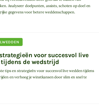
eken. Analyseer doelpunten, assists, schoten op doel en
rijke gegevens voor betere weddenschappen.
ALWEDDEN
strategieën voor succesvol live
tijdens de wedstrijd
te tips en strategieën voor succesvol live wedden tijdens
ijden en verhoog je winstkansen door slim en snel te