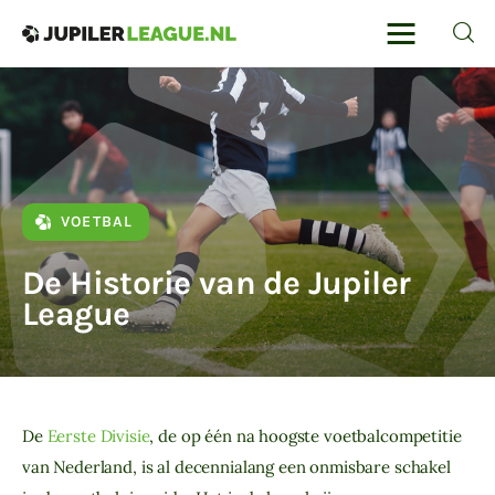
Jupilerleague
Voor de liefhebbers van voetbal en
autosport
Home
VOETBAL
Voetbal
De Historie van de Jupiler
Sport
League
Sportreizen
Voetbalwedden
De 
Eerste Divisie
, de op één na hoogste voetbalcompetitie 
van Nederland, is al decennialang een onmisbare schakel 