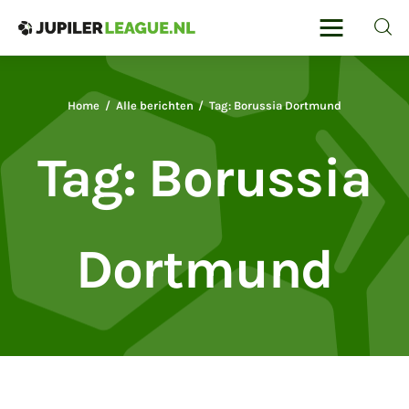
Jupilerleague
Voor de liefhebbers van voetbal en
autosport
Home
Alle berichten
Tag: Borussia Dortmund
Home
Tag: Borussia
Voetbal
Sport
Dortmund
Sportreizen
Voetbalwedden