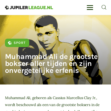
Jupilerleague
Voor de liefhebbers van voetbal en
autosport
Home
SPORT
Voetbal
Muhammad Ali de grootste
bokser aller tijden en zijn
Sport
onvergetelijke erfenis
Sportreizen
Voetbalwedden
Muhammad Ali, geboren als Cassius Marcellus Clay Jr., 
wordt beschouwd als een van de grootste boksers in de 