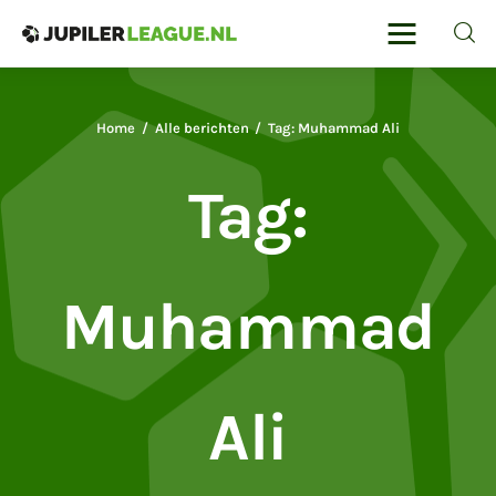
Jupilerleague
Voor de liefhebbers van voetbal en
autosport
Home
Alle berichten
Tag: Muhammad Ali
Home
Tag:
Voetbal
Sport
Muhammad
Sportreizen
Voetbalwedden
Ali